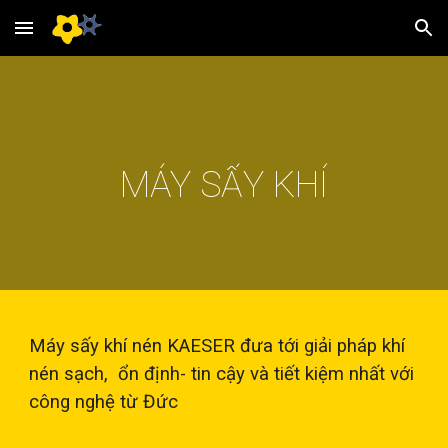
Skip to main content
Skip to navigation
MÁY SẤY KHÍ
M
áy 
sấy khí nén 
KAESER đưa tới giải pháp khí 
nén s
ạch,  
ổn định- tin cậy và tiết kiệm nhất với 
công nghệ từ Đức