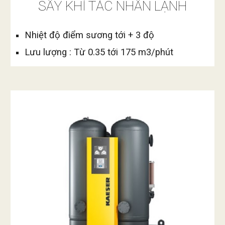
SẤY KHÍ TÁC NHÂN LẠNH
Nhiệt độ điểm sương tới + 3 độ
Lưu lượng : 
Từ 
0.
35
 tới 
175
 m3/phút