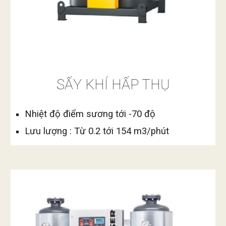
SẤY KHÍ HẤP THỤ
Nhiệt độ điểm sương tới 
-70
 độ
Lưu lượng : Từ 0.
2
 tới 1
54
 m3/phút