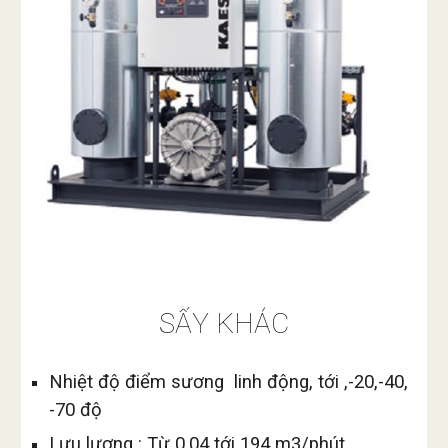
SẤY KHÁC
Nhiệt độ điểm sương  linh 
động, 
tới ,-20,-40, 
-70 độ
Lưu lượng : Từ 0.
04
 tới 1
94
 m3/phút